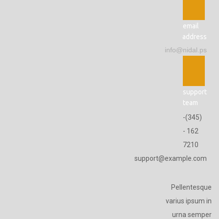
email
address
info@nidal.ps
support
team
(345)-
162 -
7210
support@example.com
Pellentesque
varius ipsum in
urna semper