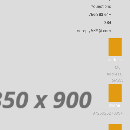
questions?
+61 383 766
284
noreplyAKS@.com
address
, My
Address,
GAZA
phone
+972592627899