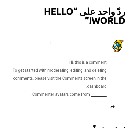
ردّ واحد على “HELLO
WORLD!”
:
A WordPress Commenter
مارس 10, 2022 الساعة 1:37 م
Hi, this is a comment.
To get started with moderating, editing, and deleting
comments, please visit the Comments screen in the
dashboard.
.
Commenter avatars come from
Gravatar
رد