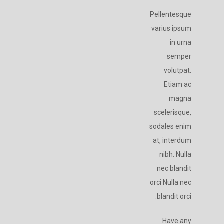
Pellentesque
varius ipsum
in urna
semper
volutpat.
Etiam ac
magna
scelerisque,
sodales enim
at, interdum
nibh. Nulla
nec blandit
orci Nulla nec
blandit orci.
Have any